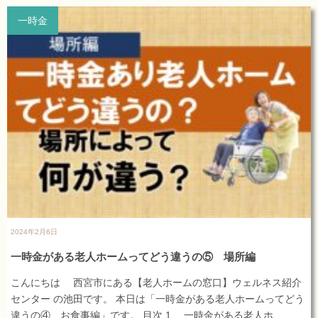
ョ
一時金
ン
2024年2月6日
一時金がある老人ホームってどう違うの⑤ 場所編
こんにちは 西宮市にある【老人ホームの窓口】ウェルネス紹介
センター の池田です。 本日は「一時金がある老人ホームってどう
違うの④ お食事編」です。 目次 1. 一時金がある老人ホ...