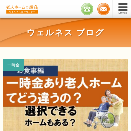
Skip
to
MENU
content
ウェルネス ブログ
一時金