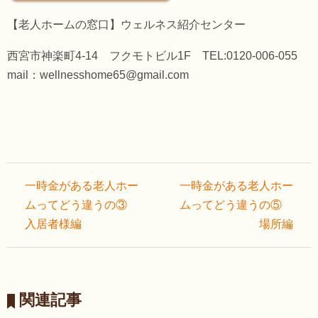
【老人ホームの窓口】ウェルネス紹介センター
西宮市神楽町4-14 フクモトビル1F TEL:0120-006-055
mail：wellnesshome65@gmail.com
投
一時金がある老人ホー
一時金がある老人ホー
稿
ムってどう違うの③
ムってどう違うの⑤
ナ
入居者様編
場所編
ビ
ゲ
ー
関連記事
シ