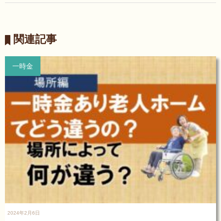
ゲ
ー
関連記事
シ
ョ
一時金
ン
2024年2月6日